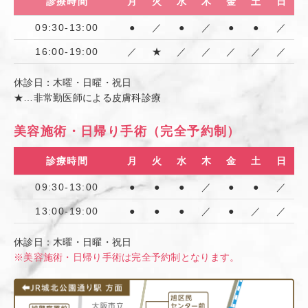
診療時間
月
火
水
木
金
土
日
09:30-13:00
●
／
●
／
●
●
／
16:00-19:00
／
★
／
／
／
／
／
休診日：木曜・日曜・祝日
★…非常勤医師による皮膚科診療
美容施術・日帰り手術（完全予約制）
診療時間
月
火
水
木
金
土
日
09:30-13:00
●
●
●
／
●
●
／
13:00-19:00
●
●
●
／
●
／
／
休診日：木曜・日曜・祝日
※美容施術・日帰り手術は完全予約制となります。