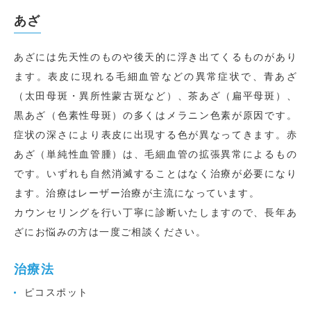
あざ
あざには先天性のものや後天的に浮き出てくるものがあり
ます。表皮に現れる毛細血管などの異常症状で、青あざ
（太田母斑・異所性蒙古斑など）、茶あざ（扁平母斑）、
黒あざ（色素性母斑）の多くはメラニン色素が原因です。
症状の深さにより表皮に出現する色が異なってきます。赤
あざ（単純性血管腫）は、毛細血管の拡張異常によるもの
です。いずれも自然消滅することはなく治療が必要になり
ます。治療はレーザー治療が主流になっています。
カウンセリングを行い丁寧に診断いたしますので、長年あ
ざにお悩みの方は一度ご相談ください。
治療法
ピコスポット